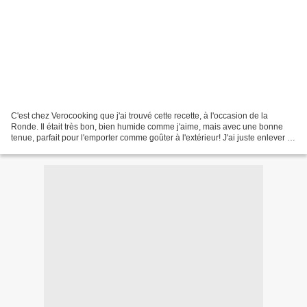
C'est chez Verocooking que j'ai trouvé cette recette, à l'occasion de la
Ronde. Il était très bon, bien humide comme j'aime, mais avec une bonne
tenue, parfait pour l'emporter comme goûter à l'extérieur! J'ai juste enlever le
rhum pour le remplacer par...