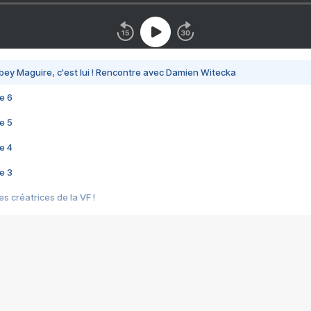
bey Maguire, c'est lui ! Rencontre avec Damien Witecka
e 6
e 5
e 4
e 3
s créatrices de la VF !
e 2
e 1
e Mektoub My Love arrive enfin ! Rencontre avec Shaïn Boumedine et Sal
i : après Toni en famille