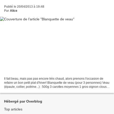
Publié le 20/04/2013 à 19:48
Par
Alice
Il fait beau, mais pas pas encore très chaud, alors prenons l'occasion de
refaire un bon petit plat d'hiver! Blanquette de veau (pour 3 personnes) Veau
(épaule, collier, poitrine...) : 500g 3 carottes moyennes 1 gros oignon clous
de girofle thym laurier...
Hébergé par Overblog
Top articles