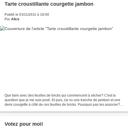
Tarte croustillante courgette jambon
Publié le 03/11/2011 à 18:00
Par
Alice
Que faire avec des feuilles de bricks qui commencent à sécher? C'est la
question que je me suis posé. Et puis, j'ai vu une tranche de jambon et une
demi courgette à côté de ces feuilles de bricks. Pourquoi pas les associer?
C'est chose faite! (et en plus,...
Votez pour moi!