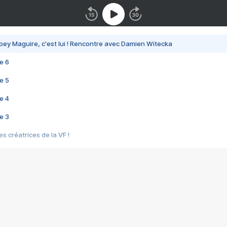
bey Maguire, c'est lui ! Rencontre avec Damien Witecka
e 6
e 5
e 4
e 3
s créatrices de la VF !
e 2
e 1
e Mektoub My Love arrive enfin ! Rencontre avec Shaïn Boumedine et Sal
i : après Toni en famille
elle réalise le bouleversant Dites lui que je l'aime